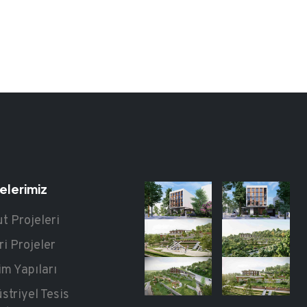
elerimiz
t Projeleri
ri Projeler
im Yapıları
striyel Tesis