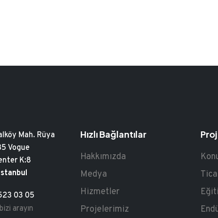
Hızlı Bağlantılar
Proj
lköy Mah. Rüya
 35 Vogue
Hakkımızda
Konu
enter K:8
İstanbul
Medya
Tica
Hizmetler
Eğit
523 03 05
bizi arayın
Projelerimiz
Endü