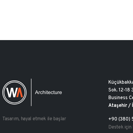
Küçükbakka
Sok. 12-18
Business C
Ataşehir / 
Tasarım, hayal etmek ile başlar
+90 (380) 
Destek için 